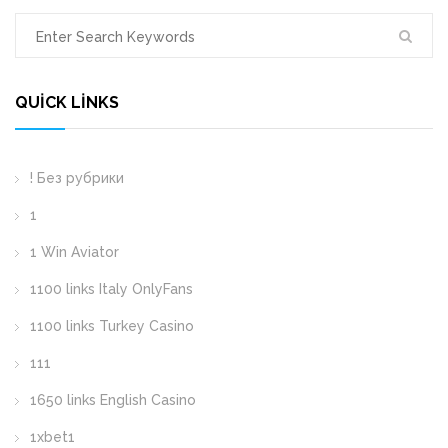
QUICK LINKS
! Без рубрики
1
1 Win Aviator
1100 links Italy OnlyFans
1100 links Turkey Casino
111
1650 links English Casino
1xbet1