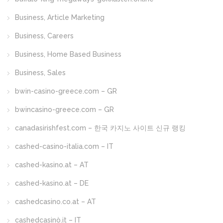
Business, Article Marketing
Business, Careers
Business, Home Based Business
Business, Sales
bwin-casino-greece.com – GR
bwincasino-greece.com – GR
canadasirishfest.com – 한국 카지노 사이트 신규 랭킹
cashed-casino-italia.com – IT
cashed-kasino.at – AT
cashed-kasino.at – DE
cashedcasino.co.at – AT
cashedcasinò.it – IT