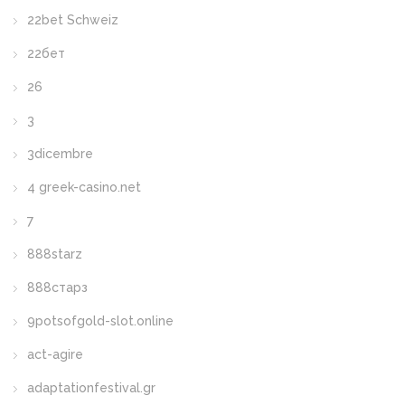
22bet Schweiz
22бет
26
3
3dicembre
4 greek-casino.net
7
888starz
888старз
9potsofgold-slot.online
act-agire
adaptationfestival.gr