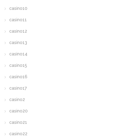
casino10
casino11
casino12
casino13
casino14
casino15
casino16
casino17
casino2
casino20
casino21
casino22