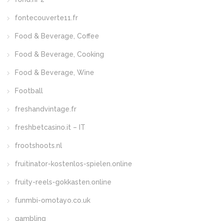
fontecouverte11.fr
Food & Beverage, Coffee
Food & Beverage, Cooking
Food & Beverage, Wine
Football
freshandvintage.fr
freshbetcasino.it – IT
frootshoots.nl
fruitinator-kostenlos-spielen.online
fruity-reels-gokkasten.online
funmbi-omotayo.co.uk
gambling