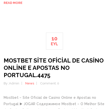
READ MORE
10
EYL
MOSTBET SITE OFICIAL DE CASINO
ONLINE E APOSTAS NO
PORTUGAL.4475
By :
Admin
News
Comment: 0
Mostbet – Site Oficial de Casino Online e Apostas no
Portugal ▶️ JOGAR Содержимое Mostbet – O Melhor Site