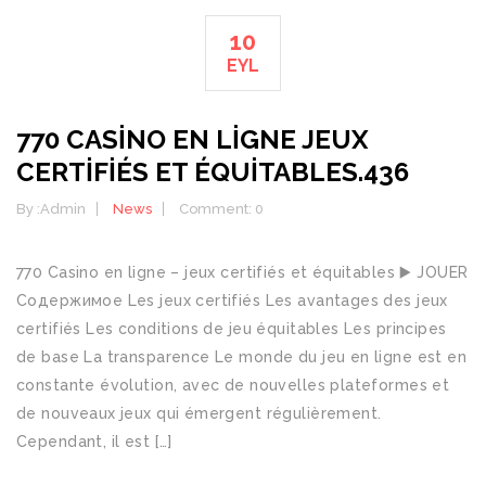
10
EYL
770 CASINO EN LIGNE JEUX
CERTIFIÉS ET ÉQUITABLES.436
By :
Admin
News
Comment: 0
770 Casino en ligne – jeux certifiés et équitables ▶️ JOUER
Содержимое Les jeux certifiés Les avantages des jeux
certifiés Les conditions de jeu équitables Les principes
de base La transparence Le monde du jeu en ligne est en
constante évolution, avec de nouvelles plateformes et
de nouveaux jeux qui émergent régulièrement.
Cependant, il est […]