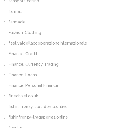
fansport-casino
farma1
farmacia
Fashion, Clothing
festivaldellacooperazioneinternazionale
Finance, Credit
Finance, Currency Trading
Finance, Loans
Finance, Personal Finance
finechisel.co.uk
fishin-frenzy-slot-demo.online
fishinfrenzy-tragaperras.online
fond.hr 2