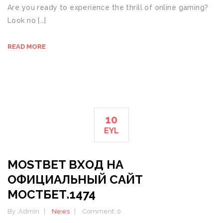
Are you ready to experience the thrill of online gaming?
Look no […]
READ MORE
10
EYL
MOSTBET ВХОД НА
ОФИЦИАЛЬНЫЙ САЙТ
МОСТБЕТ.1474
By :
Admin
News
Comment: 0