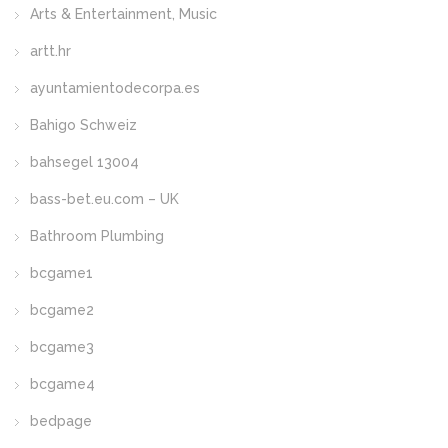
Arts & Entertainment, Music
artt.hr
ayuntamientodecorpa.es
Bahigo Schweiz
bahsegel 13004
bass-bet.eu.com – UK
Bathroom Plumbing
bcgame1
bcgame2
bcgame3
bcgame4
bedpage