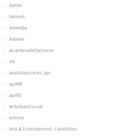
Admin
AdminA
AdminBa
Admine
alcampoadistancia.es
alll
anatoliazirveleri_apr
aprMB
aprRB
ardynband.co.uk
articles
Arts & Entertainment, Celebrities