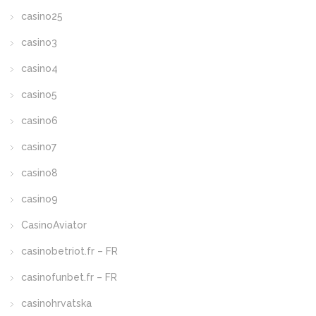
casino25
casino3
casino4
casino5
casino6
casino7
casino8
casino9
CasinoAviator
casinobetriot.fr – FR
casinofunbet.fr – FR
casinohrvatska