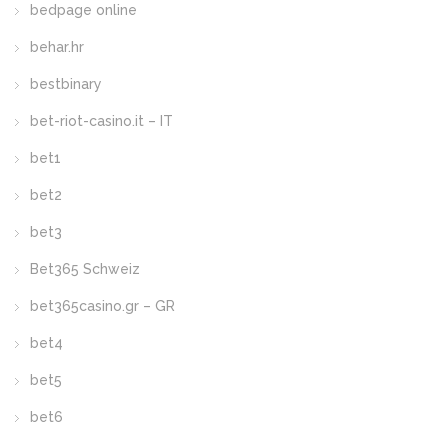
bedpage online
behar.hr
bestbinary
bet-riot-casino.it – IT
bet1
bet2
bet3
Bet365 Schweiz
bet365casino.gr – GR
bet4
bet5
bet6