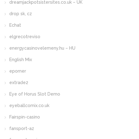
dreamjackpotsistersites.co.uk – UK
drop sk, cz
Echat
elgrecotreviso
energycasinovelemeny.hu – HU
English Mix
eporner
extrade2
Eye of Horus Slot Demo
eyeballcomix.co.uk
Fairspin-casino
fansport-az